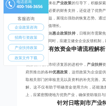
电话咨询
日喀则市近年来在
产业政策
的引导下，积极探
400-166-3656
为企业提供了必要的财务支持，还促进了优势
个行业企业受益，展现出强劲的恢复态势。通
客服咨询
带动就业和产值增长。
企业政策咨询
为了更好地实施
惠企政策扶持
，日喀则市需聚
招商引资政策
请相关扶持。同时，应建立健全企业反馈机制，
有效资金申请流程解析
产业扶持政策
政策文件下载
在推动日喀则市经济复苏的进程中，
产业扶持
府所推出的各种
优惠政策
，这些政策为企业提
取相关部门的审核意见以及资料的补充完善。
解。这不仅有助于明确资金使用方向，还能激
上，应紧密围绕地方优势产业，确保资助项目与
针对日喀则市产业